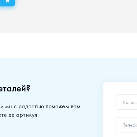
еталей?
Ваше 
 и мы с радостью поможем вам
Телеф
ете ее артикул
Ваш в
Отправляя
обработки