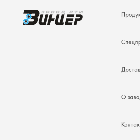
Спецп
Достав
О заво
Конта
Полез