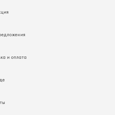
редложения
ка и оплата
де
кты
ная информация