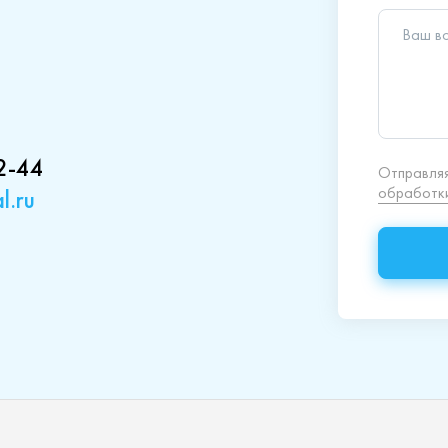
2-44
l.ru
кция