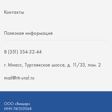
Полезная информация
8 (351) 354-32-44
г. Миасс, Тургоякское шоссе, д. 11/33, пом. 2
mail@rti-ural.ru
ООО «Винцер»
ИНН 7415101168
ОГРН 1187456037768
ООО «Винцер», 2026
Политика конфиденциальности