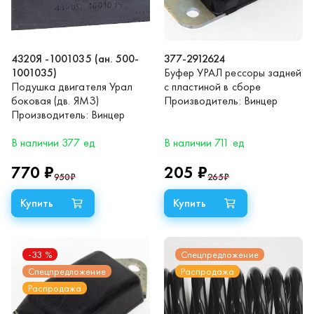
4320Я -1001035 (ан. 500-
377-2912624
1001035)
Буфер УРАЛ рессоры задней
Подушка двигателя Урал
с пластиной в сборе
боковая (дв. ЯМЗ)
Производитель:
Винцер
Производитель:
Винцер
В наличии 377 ед
В наличии 711 ед
770 ₽
205 ₽
950
₽
265
₽
-33
%
Спецпредложение
Спецпредложение
Распродажа
Распродажа