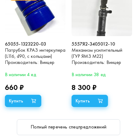
65055-1323220-03
5557Я2-3405012-10
Патрубок КРАЗ интеркулера
Механизм усилительный
(L116, d90, с кольцами)
(ГУР ЯМЗ М22)
(синий силикон)
Производитель:
Винцер
Производитель:
Винцер
В наличии 4 ед
В наличии 38 ед
660 ₽
8 300 ₽
Полный перечень спецпредложений