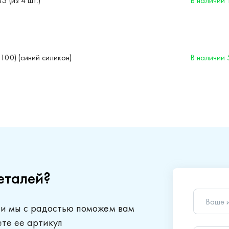
 (из 4 шт.)
В наличии 
00) (синий силикон)
В наличии 
еталей?
Ваше 
 и мы с радостью поможем вам
Телеф
ете ее артикул
Ваш в