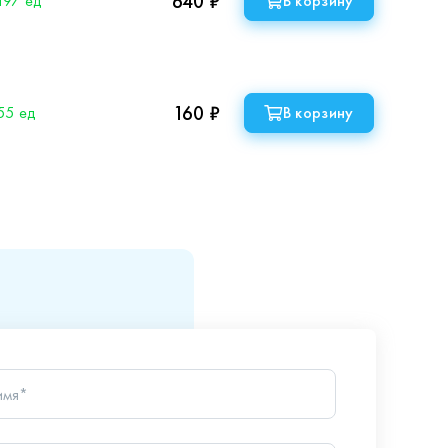
640 ₽
197 ед
В корзину
160 ₽
55 ед
В корзину
имя*
он*
опрос*