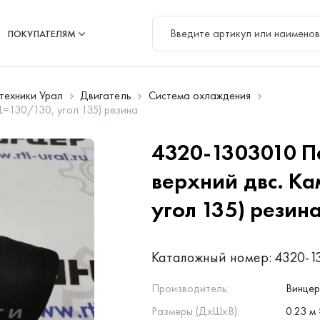
ПОКУПАТЕЛЯМ
цтехники Урал
Двигатель
Система охлаждения
L=130/130, угол 135) резина
4320-1303010
П
верхний двс. Ка
угол 135) резин
Каталожный номер:
4320-1
Производитель:
Винце
Размеры (ДхШхВ):
0.23 м 