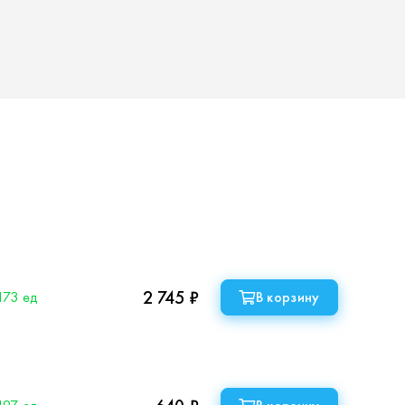
2 745 ₽
173 ед
В корзину