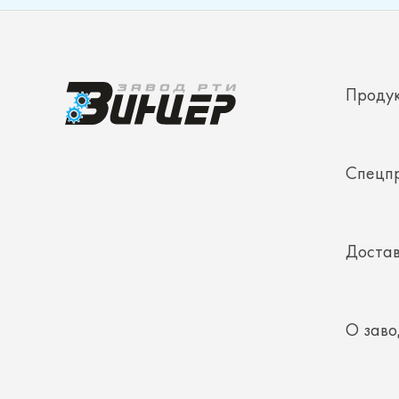
Проду
Спецп
Достав
О заво
Конта