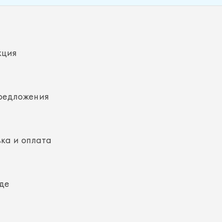
кция
редложения
ка и оплата
де
кты