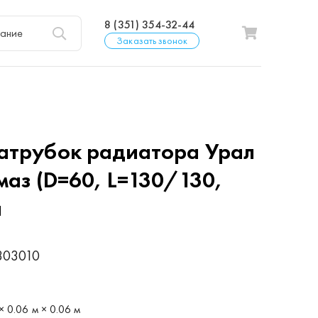
8 (351) 354-32-44
Заказать звонок
атрубок радиатора Урал
маз (D=60, L=130/130,
а
303010
р
× 0.06 м × 0.06 м