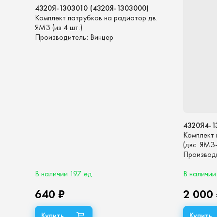
4320Я-1303010 (4320Я-1303000)
Комплект патрубков на радиатор дв.
ЯМЗ (из 4 шт.)
Производитель:
Винцер
4320Я4-1
Комплект
(двс. ЯМ
Евро-3, Е
Производ
силикон)
В наличии 197 ед
В наличии
640 ₽
2 000