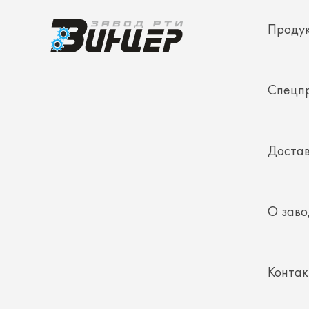
Спецп
Достав
О заво
Конта
Полез