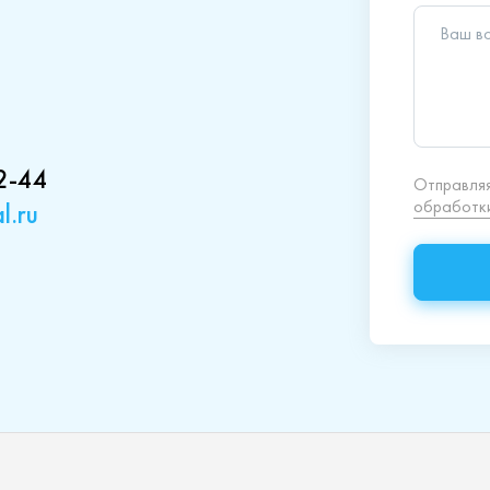
2-44
l.ru
кция