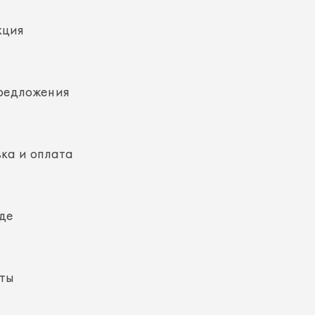
редложения
ка и оплата
де
кты
ная информация