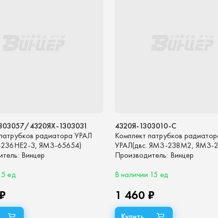
303057/4320ЯХ-1303031
4320Я-1303010-С
 патрубков радиатора УРАЛ
Комплект патрубков радиатор
З-236НЕ2-3, ЯМЗ-65654)
УРАЛ(двс. ЯМЗ-238М2, ЯМЗ-
вро-4, комплект 4шт. (синий
итель:
Винцер
Евро-0-2. комплект 4шт. (синий
Производитель:
Винцер
 5 ед
В наличии 15 ед
 ₽
1 460 ₽