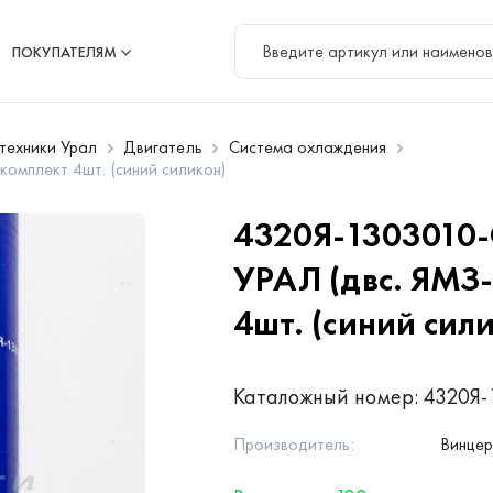
ПОКУПАТЕЛЯМ
цтехники Урал
Двигатель
Система охлаждения
омплект 4шт. (синий силикон)
4320Я-1303010
УРАЛ (двс. ЯМЗ
4шт. (синий сил
Каталожный номер:
4320Я-
Производитель:
Винце