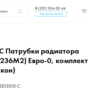
8 (351) 354-32-44
Заказать звонок
-С
Патрубки радиатора
-236М2) Евро-0, комплект
икон)
1303010-С
р