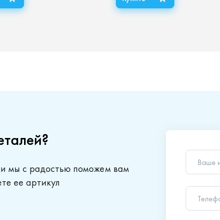
еталей?
Ваше 
 и мы с радостью поможем вам
Телеф
ете ее артикул
Ваш в
Отправляя
обработки