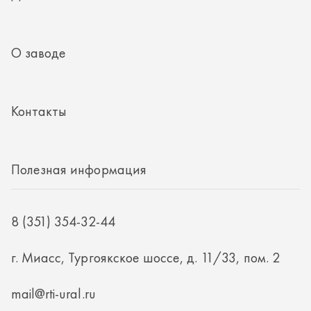
Полезная информация
8 (351) 354-32-44
г. Миасс, Тургоякское шоссе, д. 11/33, пом. 2
mail@rti-ural.ru
ООО «Винцер»
ИНН 7415101168
ОГРН 1187456037768
ООО «Винцер», 2026
Политика конфиденциальности
Разработка -
ALGUS