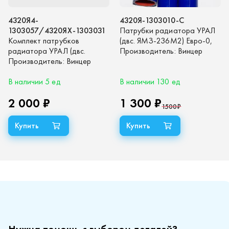
4320Я4-
4320Я-1303010-С
1303057/4320ЯХ-1303031
Патрубки радиатора УРАЛ
Комплект патрубков
(двс. ЯМЗ-236М2) Евро-0,
радиатора УРАЛ (двс.
комплект 4шт. (синий
Производитель:
Винцер
ЯМЗ-236НЕ2-3,
Производитель:
Винцер
силикон)
ЯМЗ-65654) Евро-3,
Евро-4, комплект 4шт.
В наличии 5 ед
В наличии 130 ед
(синий силикон)
2 000 ₽
1 300 ₽
1500
₽