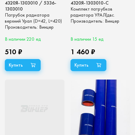
4320Я-1303010 / 5336-
4320Я-1303010-С
1303010
Комплект патрубков
Патрубок радиатора
радиатора УРАЛ(двс.
верхний Урал (D=42, L=420)
ЯМЗ-238М2, ЯМЗ-236НЕ2)
Производитель:
Винцер
(синий силикон)
Производитель:
Винцер
Евро-0-2. комплект 4шт.
(синий силикон)
В наличии 220 ед
В наличии 15 ед
510 ₽
1 460 ₽