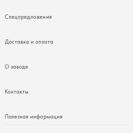
Контакты
Полезная информация
8 (351) 354-32-44
г. Миасс, Тургоякское шоссе, д. 11/33, пом. 2
mail@rti-ural.ru
ООО «Винцер»