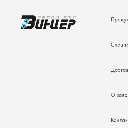
Спецп
Достав
О заво
Конта
Полез