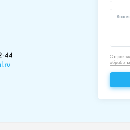
2-44
l.ru
кция