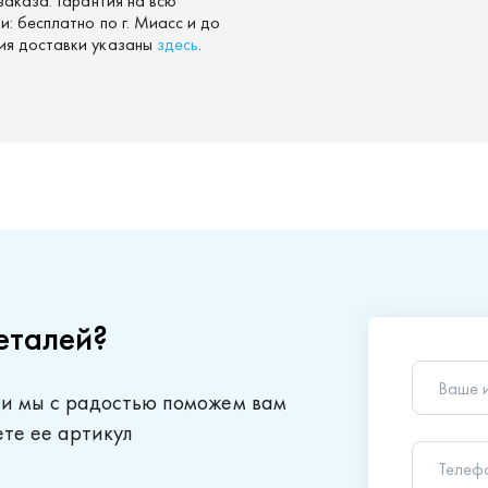
заказа. Гарантия на всю
: бесплатно по г. Миасс и до
ия доставки указаны
здесь
.
еталей?
Ваше 
 и мы с радостью поможем вам
Телеф
ете ее артикул
Ваш в
Отправляя
обработки