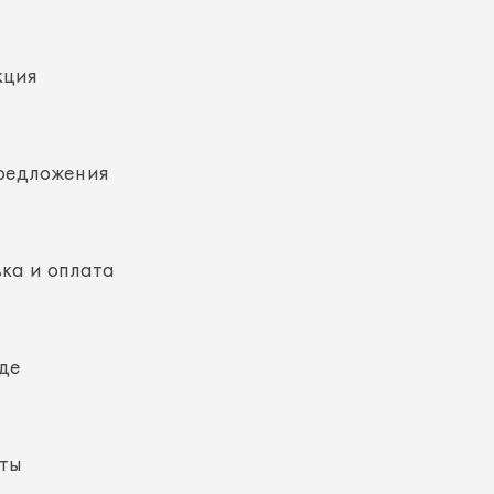
редложения
ка и оплата
де
кты
ная информация