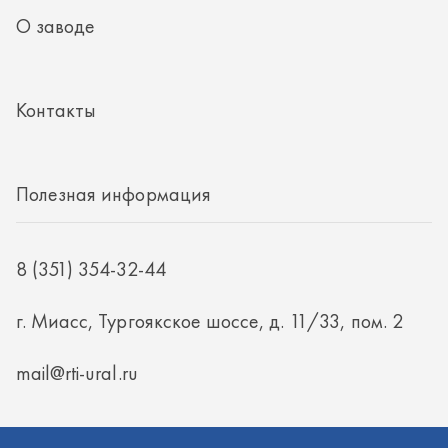
8 (351) 354-32-44
г. Миасс, Тургоякское шоссе, д. 11/33, пом. 2
mail@rti-ural.ru
ООО «Винцер»
ИНН 7415101168
ОГРН 1187456037768
ООО «Винцер», 2026
Политика конфиденциальности
Разработка -
ALGUS