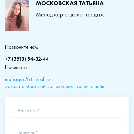
МОСКОВСКАЯ ТАТЬЯНА
Менеджер отдела продаж
Позвоните нам
+7 (3513) 54-32-44
Напишите
manager@rti-ural.ru
Заказать обратный звонок
Консультация онлайн
Ваше имя*
Телефон*
Ваш вопрос*
Отправляя форму вы подтверждаете согласие с
политикой обработки персональных данных
.