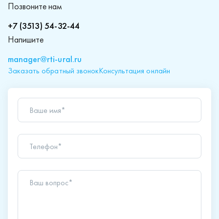
Позвоните нам
+7 (3513) 54-32-44
Напишите
manager@rti-ural.ru
Заказать обратный звонок
Консультация онлайн
Ваше имя*
Телефон*
Ваш вопрос*
Отправляя форму вы подтверждаете согласие с
политикой обработки персональных данных
.
Отправить