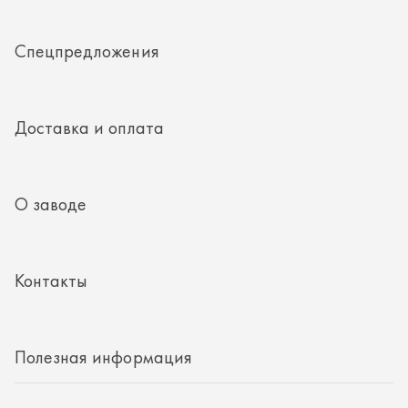
Контакты
Полезная информация
8 (351) 354-32-44
г. Миасс, Тургоякское шоссе, д. 11/33, пом. 2
mail@rti-ural.ru
ООО «Винцер»