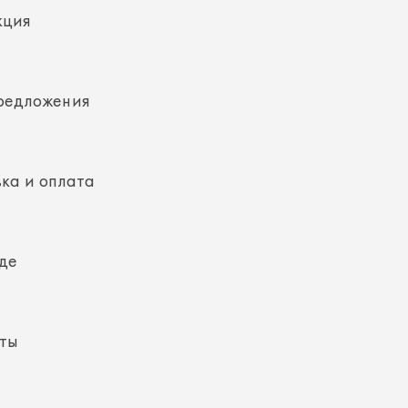
редложения
ка и оплата
де
кты
ная информация