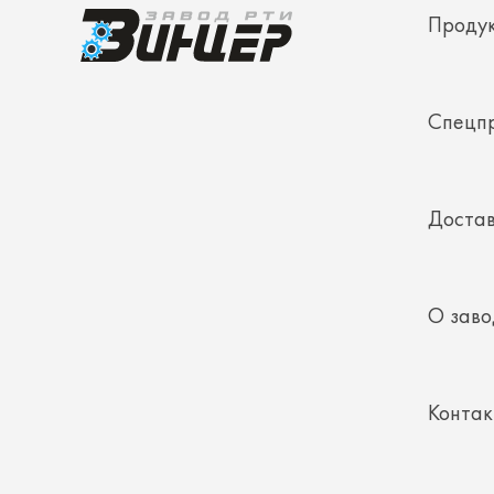
Спецп
Достав
О заво
Конта
Полез