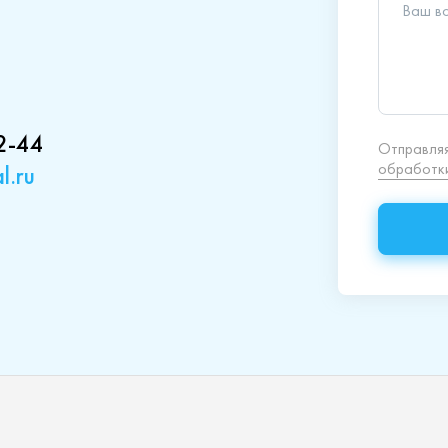
2-44
l.ru
кция