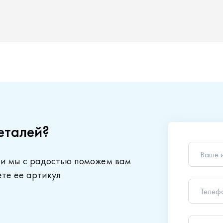
еталей?
Ваше 
 и мы с радостью поможем вам
Телеф
ете ее артикул
Ваш в
Отправляя
обработки