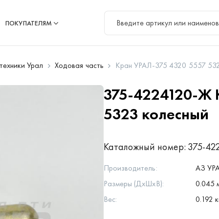
ПОКУПАТЕЛЯМ
цтехники Урал
Ходовая часть
Кран УРАЛ-375 4320 5557 532
375-4224120-Ж
5323 колесный
Каталожный номер:
375-42
Производитель:
АЗ УР
Размеры (ДхШхВ):
0.045 м
Вес:
0.192 к