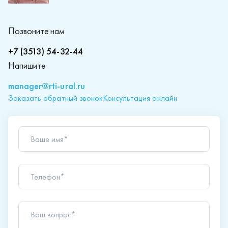
Позвоните нам
+7 (3513) 54-32-44
Напишите
manager@rti-ural.ru
Заказать обратный звонок
Консультация онлайн
Ваше имя*
Телефон*
Ваш вопрос*
Отправляя форму вы подтверждаете согласие с
политикой обработки персональных данных
.
Отправить