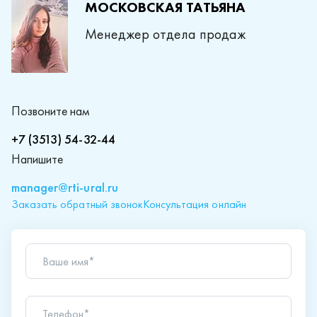
МОСКОВСКАЯ ТАТЬЯНА
Менеджер отдела продаж
Позвоните нам
+7 (3513) 54-32-44
Напишите
manager@rti-ural.ru
Заказать обратный звонок
Консультация онлайн
Ваше имя*
Телефон*
Ваш вопрос*
Отправляя форму вы подтверждаете согласие с
политикой обработки персональных данных
.