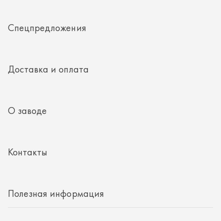
Контакты
Полезная информация
8 (351) 354-32-44
г. Миасс, Тургоякское шоссе, д. 11/33, пом. 2
mail@rti-ural.ru
ООО «Винцер»