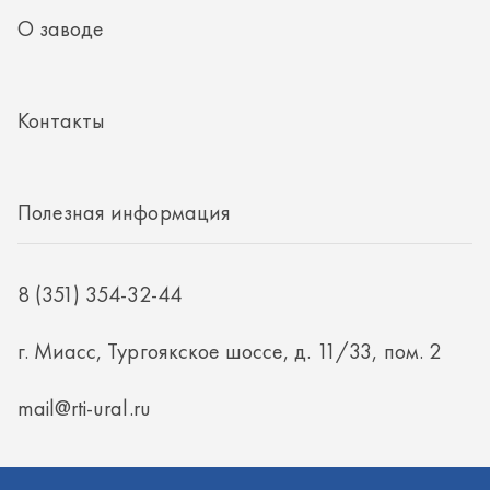
8 (351) 354-32-44
г. Миасс, Тургоякское шоссе, д. 11/33, пом. 2
mail@rti-ural.ru
ООО «Винцер»
ИНН 7415101168
ОГРН 1187456037768
ООО «Винцер», 2026
Политика конфиденциальности
Разработка -
ALGUS