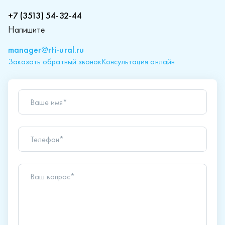
+7 (3513) 54-32-44
Напишите
manager@rti-ural.ru
Заказать обратный звонок
Консультация онлайн
Ваше имя*
Телефон*
Ваш вопрос*
Отправляя форму вы подтверждаете согласие с
политикой обработки персональных данных
.
Отправить