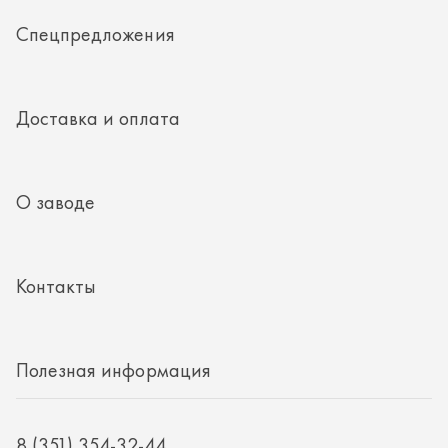
Контакты
Полезная информация
8 (351) 354-32-44
г. Миасс, Тургоякское шоссе, д. 11/33, пом. 2
mail@rti-ural.ru
ООО «Винцер»
ИНН 7415101168