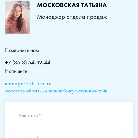
МОСКОВСКАЯ ТАТЬЯНА
Менеджер отдела продаж
Позвоните нам
+7 (3513) 54-32-44
Напишите
manager@rti-ural.ru
Заказать обратный звонок
Консультация онлайн
Ваше имя*
Телефон*
Ваш вопрос*
Отправляя форму вы подтверждаете согласие с