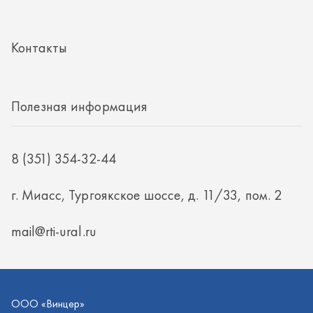
г. Миасс, Тургоякское шоссе, д. 11/33, пом. 2
mail@rti-ural.ru
ООО «Винцер»
ИНН 7415101168
ОГРН 1187456037768
ООО «Винцер», 2026
Политика конфиденциальности
Разработка -
ALGUS