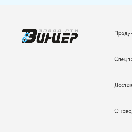
Проду
Спецп
Достав
О заво
Конта