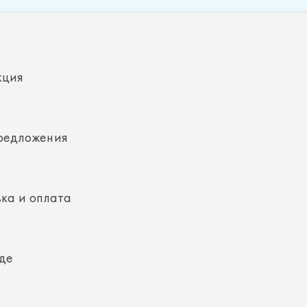
кция
редложения
ка и оплата
де
кты