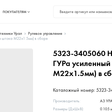
ПОКУПАТЕЛЯМ
цтехники Урал
Рулевое управление
а штока М22х1.5мм) в сборе
5323-3405060
Н
ГУРа усиленный
М22х1.5мм) в с
Каталожный номер:
5323-3
Производитель:
АЗ УР
Размеры (ДхШхВ):
0.105 м