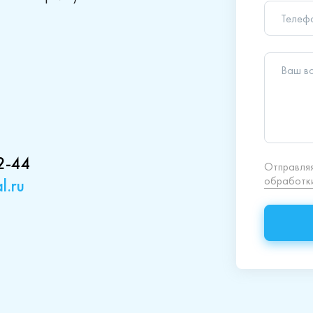
Ваш в
Отправляя
обработки
2-44
l.ru