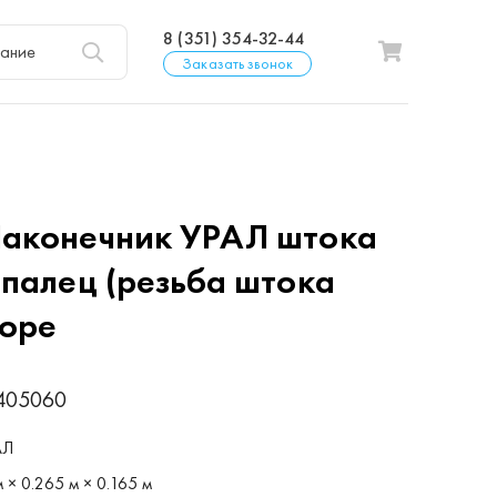
8 (351) 354-32-44
Заказать звонок
аконечник УРАЛ штока
 палец (резьба штока
боре
405060
АЛ
 × 0.265 м × 0.165 м