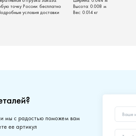
перативная отгрузка заказа.
Ширина:
0.044 м
юбую точку России: бесплатно
Высота:
0.008 м
 Подробные условия доставки
Вес:
0.014 кг
еталей?
Ваше 
 и мы с радостью поможем вам
Телеф
ете ее артикул
Ваш в
Отправляя