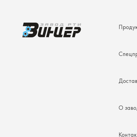
Проду
Спецп
Достав
О заво
Конта
Полез