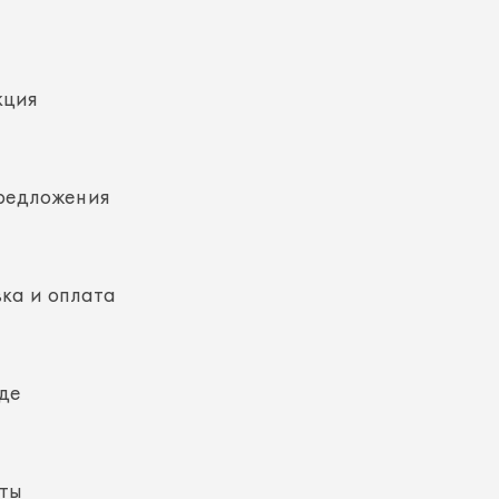
кция
редложения
ка и оплата
де
кты
ная информация