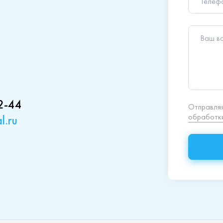
обработки
2-44
l.ru