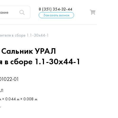
8 (351) 354-32-44
Заказать звонок
ителя в сборе 1.1-30х44-1
1
Сальник УРАЛ
 в сборе 1.1-30х44-1
01022-01
АЛ
м × 0.044 м × 0.008 м
г