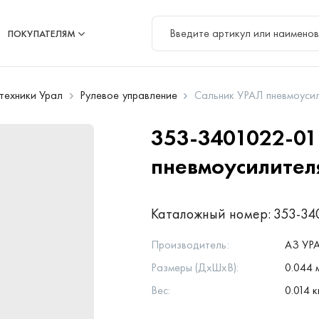
ПОКУПАТЕЛЯМ
цтехники Урал
Рулевое управление
Сальник УРАЛ пневмоусил
353-3401022-0
пневмоусилителя
Каталожный номер:
353-34
Производитель:
АЗ УР
Размеры (ДхШхВ):
0.044 
Вес:
0.014 к