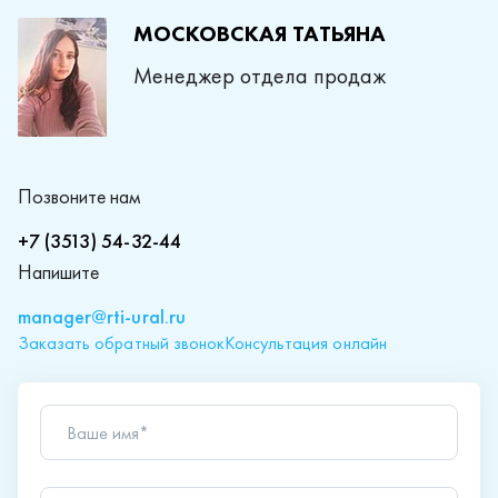
МОСКОВСКАЯ ТАТЬЯНА
Менеджер отдела продаж
Позвоните нам
+7 (3513) 54-32-44
Напишите
manager@rti-ural.ru
Заказать обратный звонок
Консультация онлайн
Ваше имя*
Телефон*
Ваш вопрос*
Отправляя форму вы подтверждаете согласие с