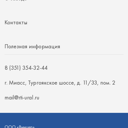
8 (351) 354-32-44
г. Миасс, Тургоякское шоссе, д. 11/33, пом. 2
mail@rti-ural.ru
ООО «Винцер»
ИНН 7415101168
ОГРН 1187456037768
ООО «Винцер», 2026
Политика конфиденциальности
Разработка -
ALGUS