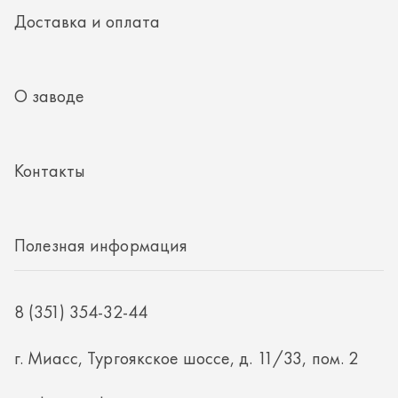
Полезная информация
8 (351) 354-32-44
г. Миасс, Тургоякское шоссе, д. 11/33, пом. 2
mail@rti-ural.ru
ООО «Винцер»
ИНН 7415101168
ОГРН 1187456037768
ООО «Винцер», 2026
Политика конфиденциальности
Разработка -
ALGUS