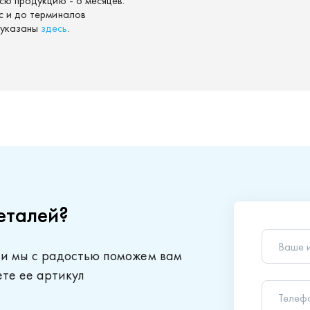
сю продукцию - 6 месяцев.
с и до терминалов
 указаны
здесь
.
еталей?
Ваше 
 и мы с радостью поможем вам
Телеф
ете ее артикул
Ваш в
Отправляя
обработки