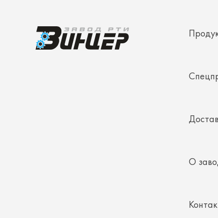
Спецп
Достав
О заво
Конта
Полез