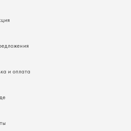
редложения
ка и оплата
де
кты
ная информация