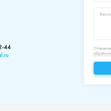
2-44
l.ru
кция