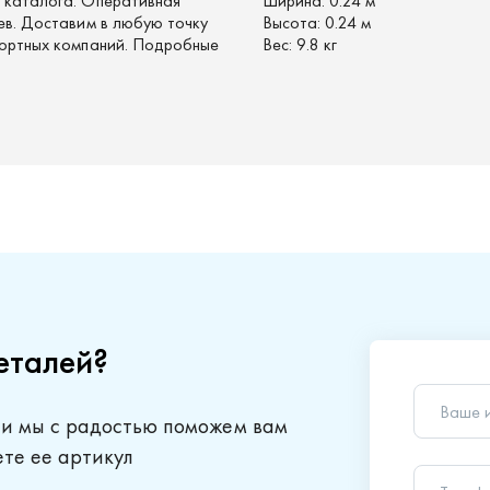
з каталога. Оперативная
Ширина:
0.24 м
цев. Доставим в любую точку
Высота:
0.24 м
спортных компаний. Подробные
Вес:
9.8 кг
еталей?
Ваше 
 и мы с радостью поможем вам
Телеф
ете ее артикул
Ваш в
Отправляя