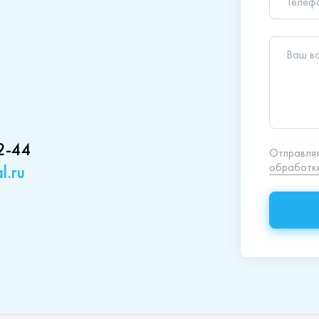
обработки
2-44
l.ru