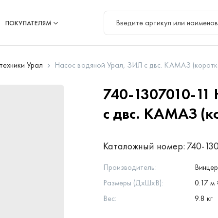
ПОКУПАТЕЛЯМ
цтехники Урал
Насос водяной Урал, ЗИЛ с двс. КАМАЗ (коротк
740-1307010-11
с двс. КАМАЗ (к
Каталожный номер:
740-13
Производитель:
Винце
Размеры (ДхШхВ):
0.17 м 
Вес:
9.8 кг