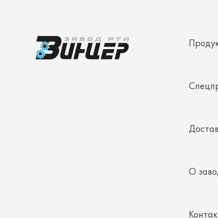
Проду
Спецп
Достав
О заво
Конта
Полез