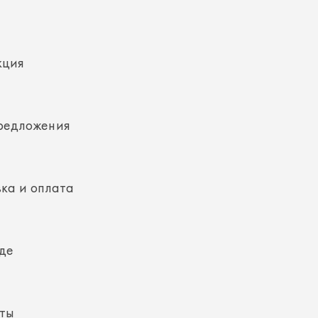
кция
редложения
ка и оплата
де
кты
ная информация