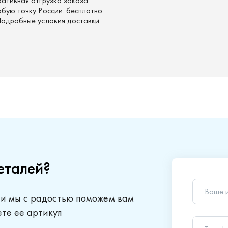
ративная отгрузка заказа.
юбую точку России: бесплатно
 Подробные условия доставки
еталей?
Ваше 
 и мы с радостью поможем вам
Телеф
ете ее артикул
Ваш в
Отправляя