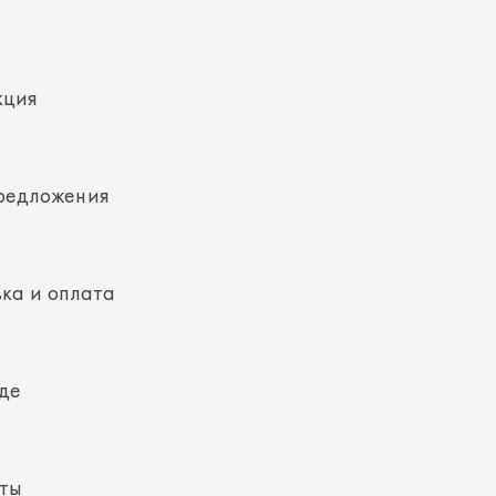
кция
редложения
ка и оплата
де
кты
ная информация