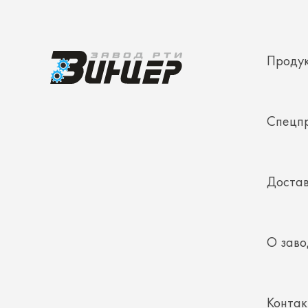
Проду
Спецп
Достав
О заво
Конта
Полез