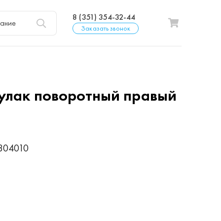
8 (351) 354-32-44
Заказать звонок
улак поворотный правый
304010
р