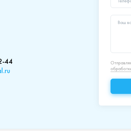
обработки
2-44
l.ru