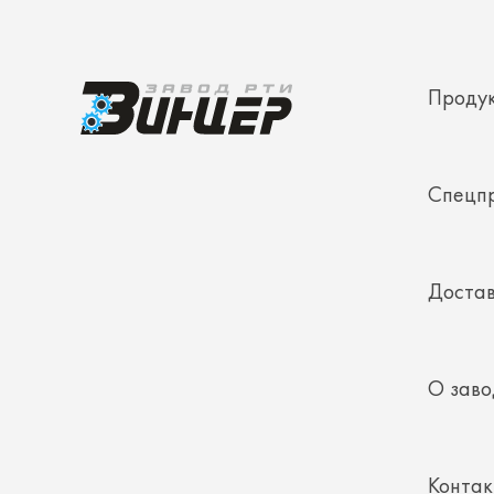
Проду
Спецп
Достав
О заво
Конта
Полез