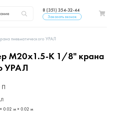
8 (351) 354-32-44
Заказать звонок
рана пневматического УРАЛ
р М20х1.5-К 1/8" крана
о УРАЛ
 П
АЛ
× 0.02 м × 0.02 м