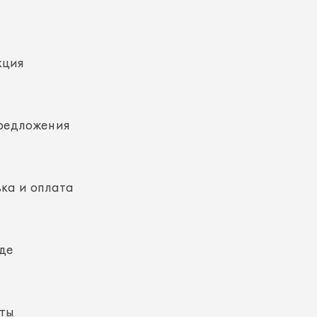
кция
редложения
ка и оплата
де
кты
ная информация