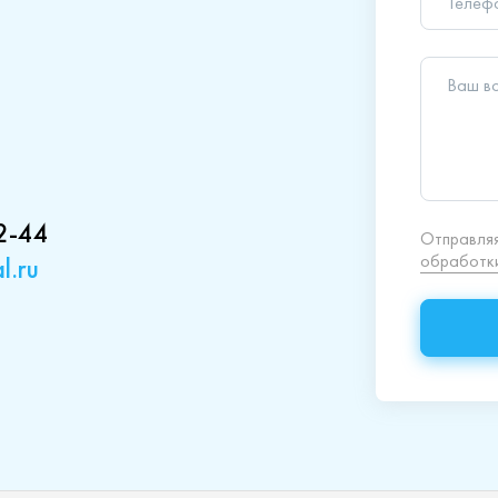
обработки
2-44
l.ru