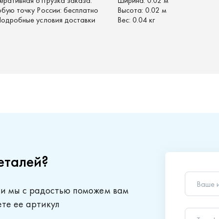
перативная отгрузка заказа.
Ширина:
0.02 м
юбую точку России: бесплатно
Высота:
0.02 м
 Подробные условия доставки
Вес:
0.04 кг
еталей?
Ваше 
 и мы с радостью поможем вам
Телеф
ете ее артикул
Ваш в
Отправляя