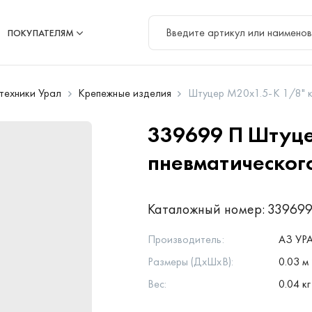
ПОКУПАТЕЛЯМ
цтехники Урал
Крепежные изделия
Штуцер М20х1.5-К 1/8" к
339699 П
Штуце
пневматическог
Каталожный номер:
339699
Производитель:
АЗ УР
Размеры (ДхШхВ):
0.03 м 
Вес:
0.04 кг