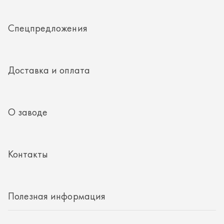
Контакты
Полезная информация
8 (351) 354-32-44
г. Миасс, Тургоякское шоссе, д. 11/33, пом. 2
mail@rti-ural.ru
ООО «Винцер»