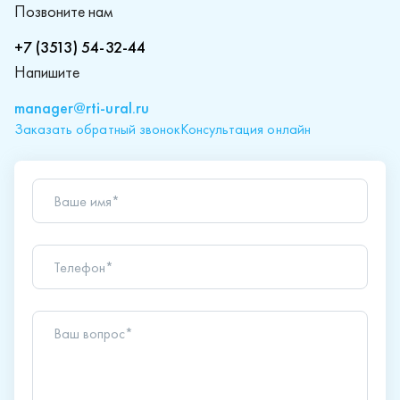
Позвоните нам
+7 (3513) 54-32-44
Напишите
manager@rti-ural.ru
Заказать обратный звонок
Консультация онлайн
Ваше имя*
Телефон*
Ваш вопрос*
Отправляя форму вы подтверждаете согласие с
политикой обработки персональных данных
.
Отправить