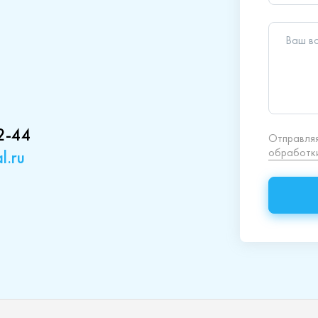
2-44
l.ru
кция