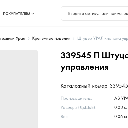
ПОКУПАТЕЛЯМ
цтехники Урал
Крепежные изделия
Штуцер УРАЛ клапана уп
339545 П
Штуце
управления
Каталожный номер:
339545
Производитель:
АЗ УР
Размеры (ДхШхВ):
0.03 м 
Вес:
0.06 кг