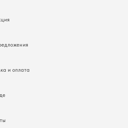
редложения
ка и оплата
де
кты
ная информация