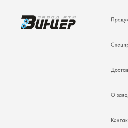
Спецп
Достав
О заво
Конта
Полез