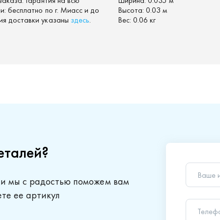
заказа. Гарантия на всю
Ширина:
0.035 м
: бесплатно по г. Миасс и до
Высота:
0.03 м
ия доставки указаны
здесь
.
Вес:
0.06 кг
еталей?
Ваше 
 и мы с радостью поможем вам
Телеф
ете ее артикул
Ваш в
Отправляя
обработки