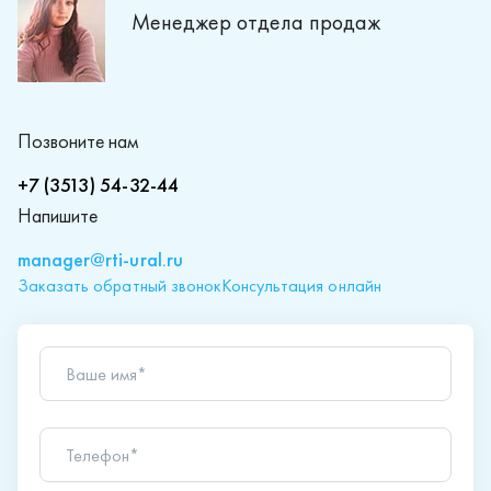
Менеджер отдела продаж
Позвоните нам
+7 (3513) 54-32-44
Напишите
manager@rti-ural.ru
Заказать обратный звонок
Консультация онлайн
Ваше имя*
Телефон*
Ваш вопрос*
Отправляя форму вы подтверждаете согласие с
политикой обработки персональных данных
.