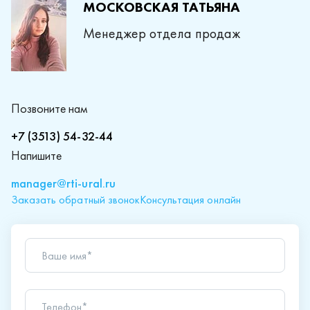
МОСКОВСКАЯ ТАТЬЯНА
Менеджер отдела продаж
Позвоните нам
+7 (3513) 54-32-44
Напишите
manager@rti-ural.ru
Заказать обратный звонок
Консультация онлайн
Ваше имя*
Телефон*
Ваш вопрос*
Отправляя форму вы подтверждаете согласие с
политикой обработки персональных данных
.