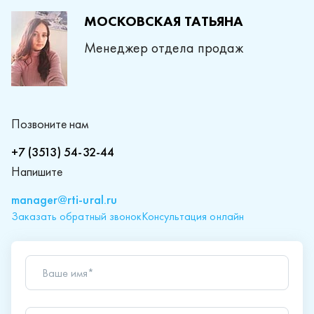
МОСКОВСКАЯ ТАТЬЯНА
Менеджер отдела продаж
Позвоните нам
+7 (3513) 54-32-44
Напишите
manager@rti-ural.ru
Заказать обратный звонок
Консультация онлайн
Ваше имя*
Телефон*
Ваш вопрос*
Отправляя форму вы подтверждаете согласие с