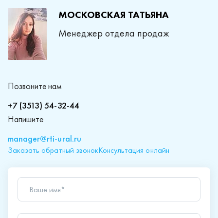
МОСКОВСКАЯ ТАТЬЯНА
Менеджер отдела продаж
Позвоните нам
+7 (3513) 54-32-44
Напишите
manager@rti-ural.ru
Заказать обратный звонок
Консультация онлайн
Ваше имя*
Телефон*
Ваш вопрос*
Отправляя форму вы подтверждаете согласие с