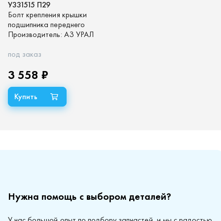
У331515 П29
Болт крепления крышки
подшипника переднего
М10х70 (упаковка 50 шт)
Производитель:
АЗ УРАЛ
под заказ
3 558 ₽
Нужна помощь с выбором деталей?
У нас большой опыт по подбору запчастей, и мы с радостью