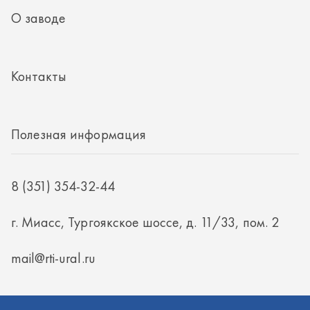
8 (351) 354-32-44
г. Миасс, Тургоякское шоссе, д. 11/33, пом. 2
mail@rti-ural.ru
ООО «Винцер»
ИНН 7415101168
ОГРН 1187456037768
ООО «Винцер», 2026
Политика конфиденциальности
Разработка -
ALGUS