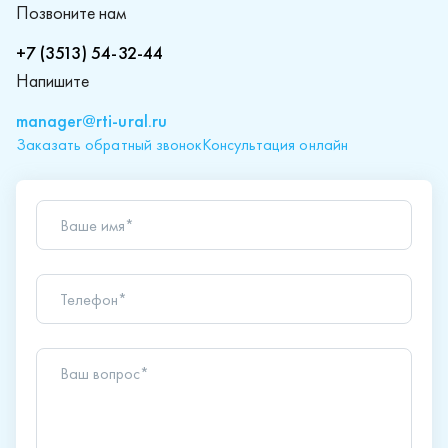
Позвоните нам
+7 (3513) 54-32-44
Напишите
manager@rti-ural.ru
Заказать обратный звонок
Консультация онлайн
Ваше имя*
Телефон*
Ваш вопрос*
Отправляя форму вы подтверждаете согласие с
политикой обработки персональных данных
.
Отправить