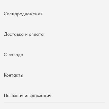
Контакты
Полезная информация
8 (351) 354-32-44
г. Миасс, Тургоякское шоссе, д. 11/33, пом. 2
mail@rti-ural.ru
ООО «Винцер»