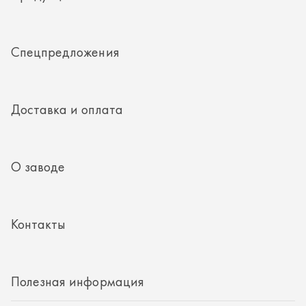
О заводе
Контакты
Полезная информация
8 (351) 354-32-44
г. Миасс, Тургоякское шоссе, д. 11/33, пом. 2
mail@rti-ural.ru