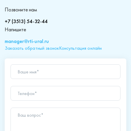
Позвоните нам
+7 (3513) 54-32-44
Напишите
manager@rti-ural.ru
Заказать обратный звонок
Консультация онлайн
Ваше имя*
Телефон*
Ваш вопрос*
Отправляя форму вы подтверждаете согласие с
политикой обработки персональных данных
.
Отправить