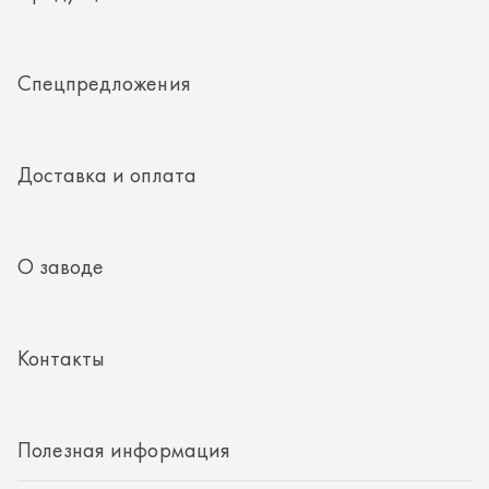
О заводе
Контакты
Полезная информация
8 (351) 354-32-44
г. Миасс, Тургоякское шоссе, д. 11/33, пом. 2
mail@rti-ural.ru