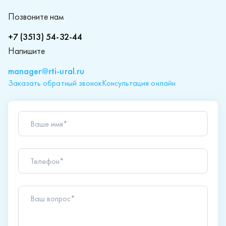
Позвоните нам
+7 (3513) 54-32-44
Напишите
manager@rti-ural.ru
Заказать обратный звонок
Консультация онлайн
Ваше имя*
Телефон*
Ваш вопрос*
Отправляя форму вы подтверждаете согласие с
политикой обработки персональных данных
.
Отправить