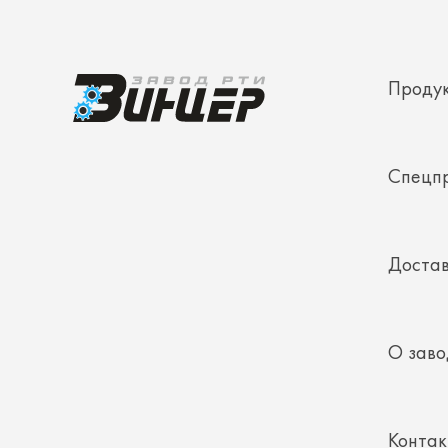
Проду
Спецп
Достав
О заво
Конта
Полез