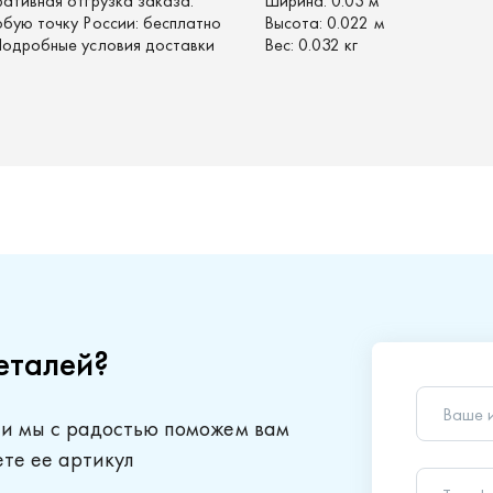
ративная отгрузка заказа.
Ширина:
0.03 м
юбую точку России: бесплатно
Высота:
0.022 м
 Подробные условия доставки
Вес:
0.032 кг
еталей?
Ваше 
 и мы с радостью поможем вам
Телеф
ете ее артикул
Ваш в
Отправляя