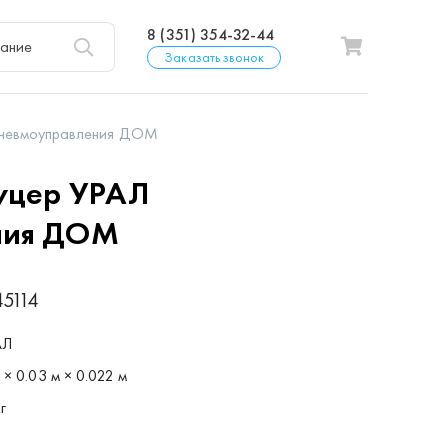
8 (351) 354-32-44
Заказать звонок
пневмоуправления ДОМ
уцер УРАЛ
ния ДОМ
45114
АЛ
 × 0.03 м × 0.022 м
г