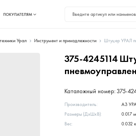
ПОКУПАТЕЛЯМ
цтехники Урал
Инструмент и принадлежности
Штуцер УРАЛ 
375-4245114
Шт
пневмоуправле
Каталожный номер:
375-42
Производитель:
АЗ УР
Размеры (ДхШхВ):
0.017 м
Вес:
0.032 к