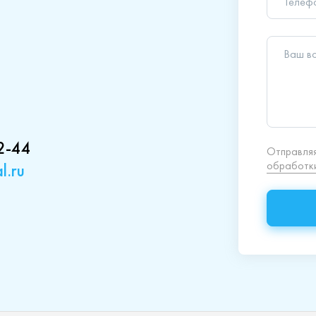
обработки
2-44
l.ru