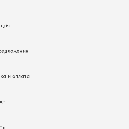
кция
редложения
ка и оплата
де
кты
ная информация