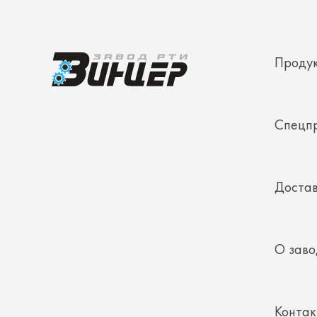
Проду
Спецп
Достав
О заво
Конта
Полез