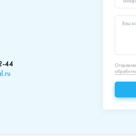
обработки
2-44
l.ru