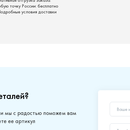
ративная отгрузка заказа.
юбую точку России: бесплатно
 Подробные условия доставки
еталей?
Ваше 
 и мы с радостью поможем вам
Телеф
ете ее артикул
Ваш в
Отправляя