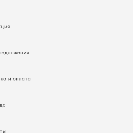
кция
редложения
ка и оплата
де
кты
ная информация