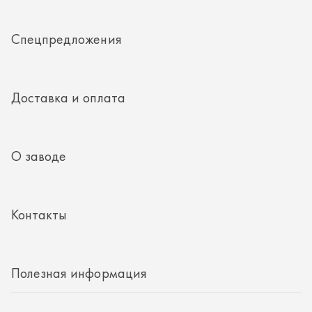
Контакты
Полезная информация
8 (351) 354-32-44
г. Миасс, Тургоякское шоссе, д. 11/33, пом. 2
mail@rti-ural.ru
ООО «Винцер»