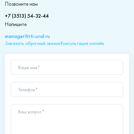
Позвоните нам
+7 (3513) 54-32-44
Напишите
manager@rti-ural.ru
Заказать обратный звонок
Консультация онлайн
Ваше имя*
Телефон*
Ваш вопрос*
Отправляя форму вы подтверждаете согласие с
политикой обработки персональных данных
.
Отправить