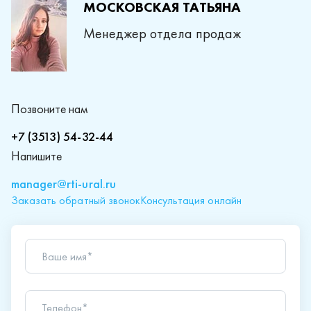
МОСКОВСКАЯ ТАТЬЯНА
Менеджер отдела продаж
Позвоните нам
+7 (3513) 54-32-44
Напишите
manager@rti-ural.ru
Заказать обратный звонок
Консультация онлайн
Ваше имя*
Телефон*
Ваш вопрос*
Отправляя форму вы подтверждаете согласие с
политикой обработки персональных данных
.