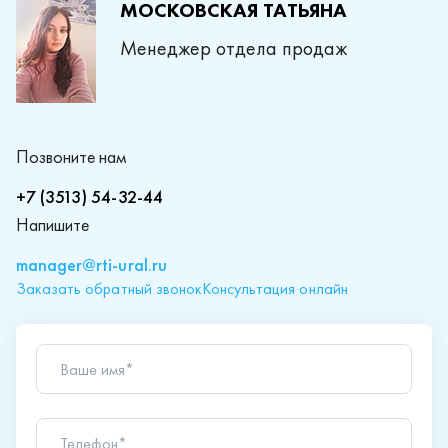
МОСКОВСКАЯ ТАТЬЯНА
Менеджер отдела продаж
Позвоните нам
+7 (3513) 54-32-44
Напишите
manager@rti-ural.ru
Заказать обратный звонок
Консультация онлайн
Ваше имя*
Телефон*
Ваш вопрос*
Отправляя форму вы подтверждаете согласие с
политикой обработки персональных данных
.