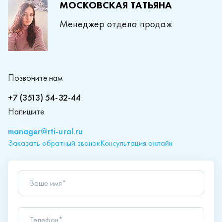
МОСКОВСКАЯ ТАТЬЯНА
Менеджер отдела продаж
Позвоните нам
+7 (3513) 54-32-44
Напишите
manager@rti-ural.ru
Заказать обратный звонок
Консультация онлайн
Ваше имя*
Телефон*
Ваш вопрос*
Отправляя форму вы подтверждаете согласие с
политикой обработки персональных данных
.