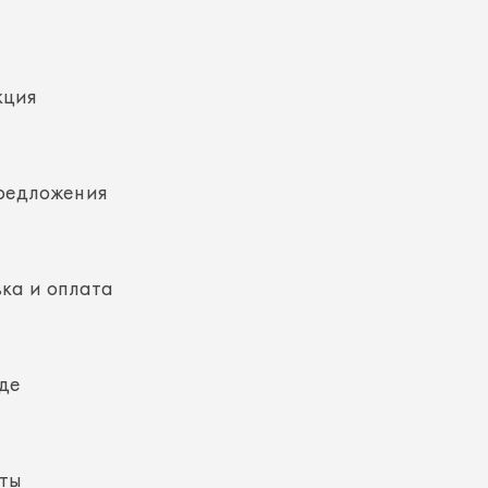
кция
редложения
ка и оплата
де
кты
ная информация