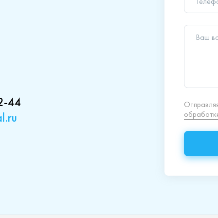
обработки
2-44
l.ru