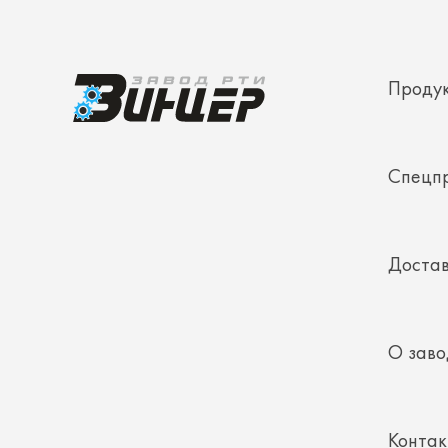
Проду
Спецп
Достав
О заво
Конта
Полез