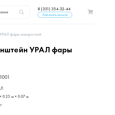
8 (351) 354-32-44
Заказать звонок
УРАЛ фары поворотной
нштейн УРАЛ фары
11001
АЛ
× 0.25 м × 0.07 м
кг