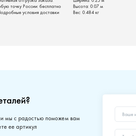
ративная отгрузка заказа.
Ширина:
0.25 м
юбую точку России: бесплатно
Высота:
0.07 м
 Подробные условия доставки
Вес:
0.484 кг
еталей?
Ваше 
 и мы с радостью поможем вам
Телеф
ете ее артикул
Ваш в
Отправляя