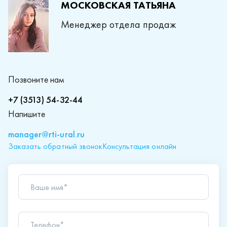
МОСКОВСКАЯ ТАТЬЯНА
Менеджер отдела продаж
Позвоните нам
+7 (3513) 54-32-44
Напишите
manager@rti-ural.ru
Заказать обратный звонок
Консультация онлайн
Ваше имя*
Телефон*
Ваш вопрос*
Отправляя форму вы подтверждаете согласие с
политикой обработки персональных данных
.