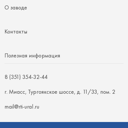
8 (351) 354-32-44
г. Миасс, Тургоякское шоссе, д. 11/33, пом. 2
mail@rti-ural.ru
ООО «Винцер»
ИНН 7415101168
ОГРН 1187456037768
ООО «Винцер», 2026
Политика конфиденциальности
Разработка -
ALGUS