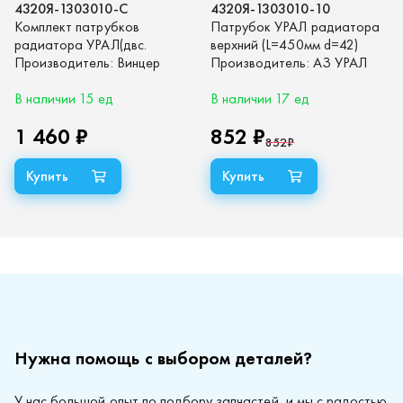
4320Я-1303010-С
4320Я-1303010-10
Комплект патрубков
Патрубок УРАЛ радиатора
радиатора УРАЛ(двс.
верхний (L=450мм d=42)
ЯМЗ-238М2, ЯМЗ-236НЕ2)
Производитель:
Винцер
Производитель:
АЗ УРАЛ
Евро-0-2. комплект 4шт.
(синий силикон)
В наличии 15 ед
В наличии 17 ед
1 460 ₽
852 ₽
852
₽
Нужна помощь с выбором деталей?
У нас большой опыт по подбору запчастей, и мы с радостью