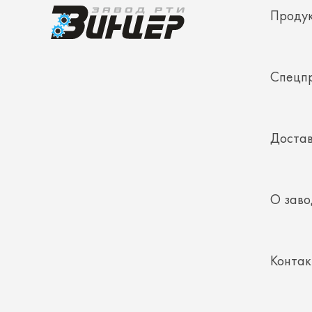
Спецп
Достав
О заво
Конта
Полез