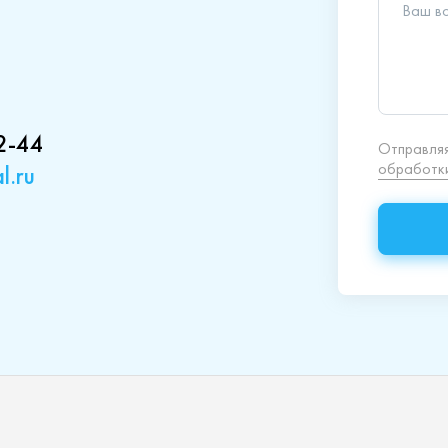
2-44
l.ru
кция