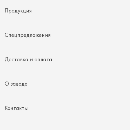
О заводе
Контакты
Полезная информация
8 (351) 354-32-44
г. Миасс, Тургоякское шоссе, д. 11/33, пом. 2
mail@rti-ural.ru