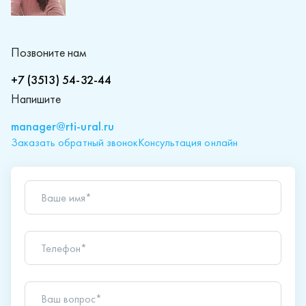
Позвоните нам
+7 (3513) 54-32-44
Напишите
manager@rti-ural.ru
Заказать обратный звонок
Консультация онлайн
Ваше имя*
Телефон*
Ваш вопрос*
Отправляя форму вы подтверждаете согласие с
политикой обработки персональных данных
.
Отправить