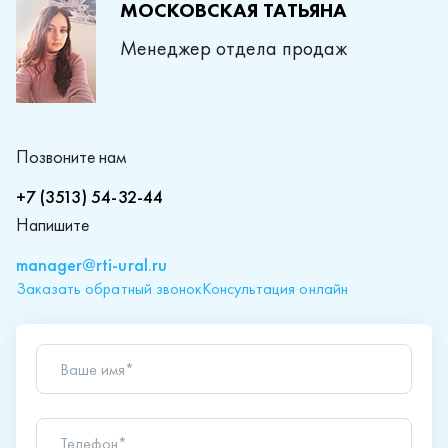
МОСКОВСКАЯ ТАТЬЯНА
Менеджер отдела продаж
Позвоните нам
+7 (3513) 54-32-44
Напишите
manager@rti-ural.ru
Заказать обратный звонок
Консультация онлайн
Ваше имя*
Телефон*
Ваш вопрос*
Отправляя форму вы подтверждаете согласие с
политикой обработки персональных данных
.