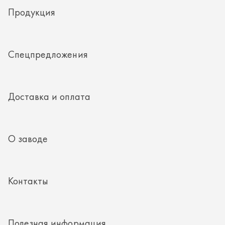
О заводе
Контакты
Полезная информация
8 (351) 354-32-44
г. Миасс, Тургоякское шоссе, д. 11/33, пом. 2
mail@rti-ural.ru