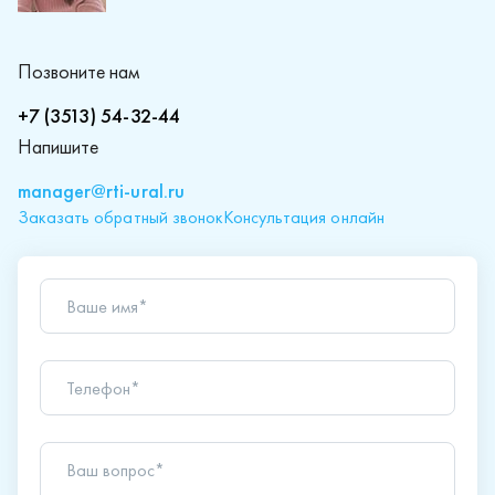
Позвоните нам
+7 (3513) 54-32-44
Напишите
manager@rti-ural.ru
Заказать обратный звонок
Консультация онлайн
Ваше имя*
Телефон*
Ваш вопрос*
Отправляя форму вы подтверждаете согласие с
политикой обработки персональных данных
.
Отправить